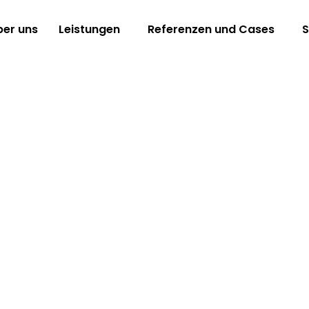
ber uns
Leistungen
Referenzen und Cases
S
e Google Core Update 2020