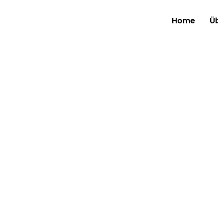
Home
Ü
Das zweit