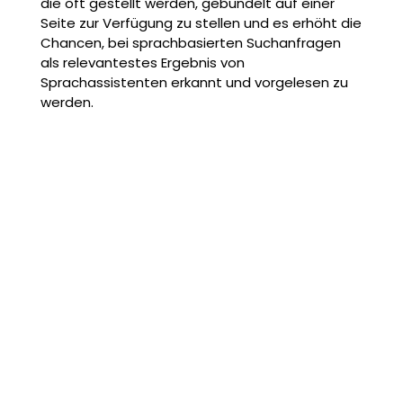
die oft gestellt werden, gebündelt auf einer
Seite zur Verfügung zu stellen und es erhöht die
Chancen, bei sprachbasierten Suchanfragen
als relevantestes Ergebnis von
Sprachassistenten erkannt und vorgelesen zu
werden.
Jetzt SEO-Strategien anpassen für Voice Search/
Sprachsuche
Wir beraten Sie ausführlich, wie Sie Ihre Webseite oder
eCommerce-Shop auch für sprachegesteuerte
Suchanfragen fit machen. Optimieren Sie mit uns Ihre
Webseiten und seien Sie bereit für die Zukunft mit Voice
Search/ Sprachsuche.