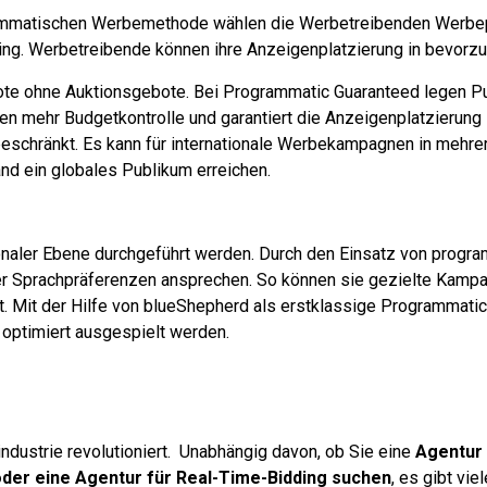
rammatischen Werbemethode wählen die Werbetreibenden Werbep
ing. Werbetreibende können ihre Anzeigenplatzierung in bevor
ote ohne Auktionsgebote. Bei Programmatic Guaranteed legen P
den mehr Budgetkontrolle und garantiert die Anzeigenplatzierung
beschränkt. Es kann für internationale Werbekampagnen in mehr
d ein globales Publikum erreichen.
naler Ebene durchgeführt werden. Durch den Einsatz von progr
er Sprachpräferenzen ansprechen. So können sie gezielte Kampag
t. Mit der Hilfe von blueShepherd als erstklassige Programmati
 optimiert ausgespielt werden.
dustrie revolutioniert. Unabhängig davon, ob Sie eine
Agentur
der eine Agentur für Real-Time-Bidding suchen
, es gibt vie