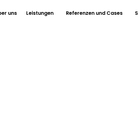
ber uns
Leistungen
Referenzen und Cases
S
iert programmatische Werbung