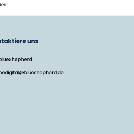
den!
taktiere uns
blueShepherd
bedigital@blueshepherd.de