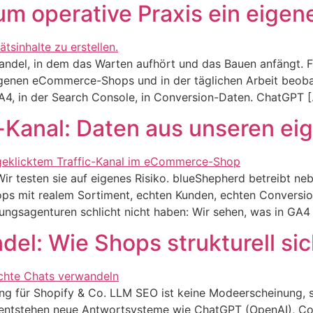
um operative Praxis ein eige
andel, in dem das Warten aufhört und das Bauen anfängt. 
eigenen eCommerce-Shops und in der täglichen Arbeit beob
GA4, in der Search Console, in Conversion-Daten. ChatGPT 
c-Kanal: Daten aus unseren e
ir testen sie auf eigenes Risiko. blueShepherd betreibt 
ops mit realem Sortiment, echten Kunden, echten Convers
atungsagenturen schlicht nicht haben: Wir sehen, was in GA
del: Wie Shops strukturell si
für Shopify & Co. LLM SEO ist keine Modeerscheinung, so
entstehen neue Antwortsysteme wie ChatGPT (OpenAI), Cop