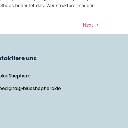
Shops bedeutet das: Wer strukturell sauber
Next
→
taktiere uns
blueShepherd
bedigital@blueshepherd.de