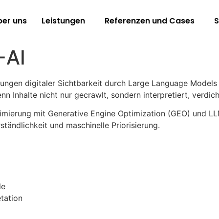
ber uns
Leistungen
Referenzen und Cases
S
-AI
erungen digitaler Sichtbarkeit durch Large Language Model
 Inhalte nicht nur gecrawlt, sondern interpretiert, verdic
ierung mit Generative Engine Optimization (GEO) und LLM-o
ständlichkeit und maschinelle Priorisierung.
le
etation