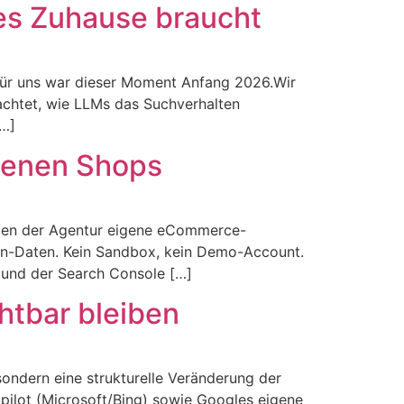
nes Zuhause braucht
Für uns war dieser Moment Anfang 2026.Wir
achtet, wie LLMs das Suchverhalten
[…]
igenen Shops
neben der Agentur eigene eCommerce-
ion-Daten. Kein Sandbox, kein Demo-Account.
4 und der Search Console […]
chtbar bleiben
ndern eine strukturelle Veränderung der
ilot (Microsoft/Bing) sowie Googles eigene