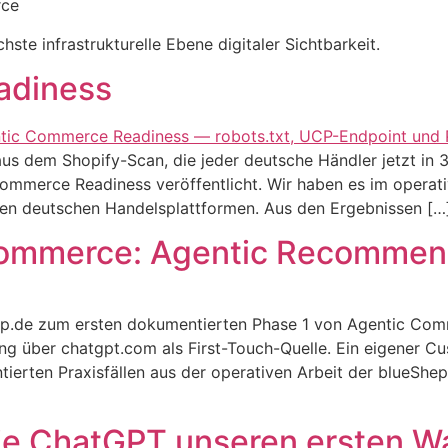
rce
ste infrastrukturelle Ebene digitaler Sichtbarkeit.
adiness
 dem Shopify-Scan, die jeder deutsche Händler jetzt in 30
 Commerce Readiness veröffentlicht. Wir haben es im operat
ten deutschen Handelsplattformen. Aus den Ergebnissen […
Commerce: Agentic Recommen
op.de zum ersten dokumentierten Phase 1 von Agentic Com
g über chatgpt.com als First-Touch-Quelle. Ein eigener C
ntierten Praxisfällen aus der operativen Arbeit der blueSh
 ChatGPT unseren ersten War