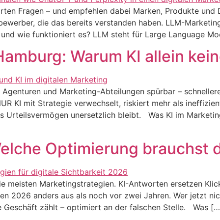
rten Fragen – und empfehlen dabei Marken, Produkte und D
tbewerber, die das bereits verstanden haben. LLM-Marketin
und wie funktioniert es? LLM steht für Large Language Mod
amburg: Warum KI allein kein
n Agenturen und Marketing-Abteilungen spürbar – schneller
 KI mit Strategie verwechselt, riskiert mehr als ineffizie
Urteilsvermögen unersetzlich bleibt. Was KI im Marketing t
lche Optimierung brauchst d
die meisten Marketingstrategien. KI-Antworten ersetzen Kli
hen 2026 anders aus als noch vor zwei Jahren. Wer jetzt n
 Geschäft zählt – optimiert an der falschen Stelle. Was […